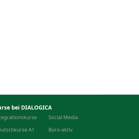
urse bei DIALOGICA
tegrationskurse
Social Media
utschkurse A1
Büro-aktiv