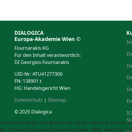
DIALOGICA
K
Europa-Akademie Wien ©
In
Fournarakis KG
De
Für den Inhalt verantwortlich:
DI Georgios Fournarakis
De
UID-Nr: ATU41277300
De
FN: 138901 t
HG: Handelsgericht Wien
De
Datenschutz
|
Sitemap
En
© 2025 Dialogica
IC
St
ind essenziell für den Betrieb der Seite, während andere u
en, ob Sie die Cookies zulassen möchten. Bitte beachten Si
IC