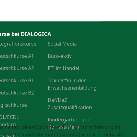
urse bei DIALOGICA
tegrationskurse
Social Media
utschkurse A1
Büro-aktiv
utschkurse A2
FIT im Handel
utschkurse B1
Trainer*in in der
Erwachsenenbildung
utschkurse B2
Daf/DaZ
glischkurse
Zusatzqualifikation
DL/ECDL
Kindergarten- und
andard
Hortassistenz
ns helfen, diese Website und die Nutzererfahrung zu
e, dass bei einer Ablehnung womöglich nicht mehr alle
DL/ECDL